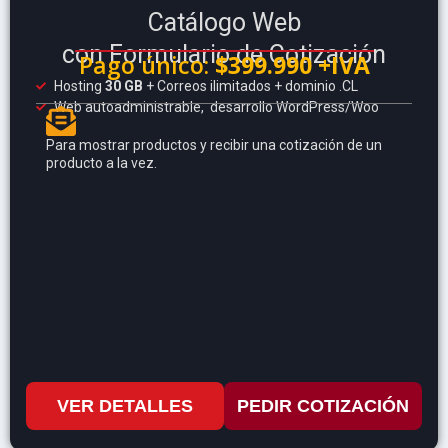
Catálogo Web
con Formulario de Cotización
Pago único:
$399.990 +IVA
Hosting
30 GB
+ Correos ilimitados + dominio .CL
Web autoadministrable, desarrollo WordPress/Woo
Para mostrar productos y recibir una cotización de un
producto a la vez.
VER DETALLES
PEDIR COTIZACIÓN