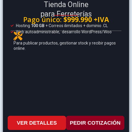
Tienda Online
para Ferreterías
Pago único:
$999.990 +IVA
Hosting
100 GB
+ Correos ilimitados + dominio .CL
Web autoadministrable, desarrollo WordPress/Woo
Para publicar productos, gestionar stock y recibir pagos
online.
VER DETALLES
PEDIR COTIZACIÓN